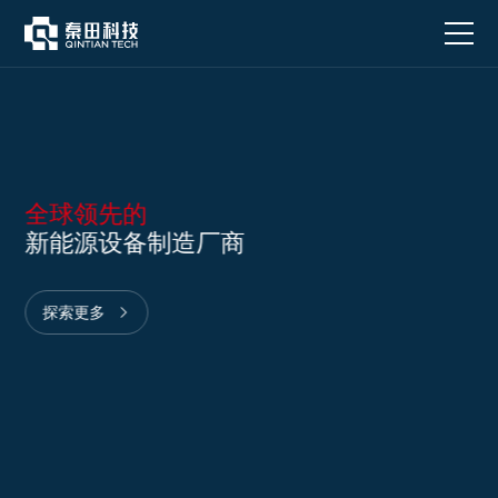
全
球
领
先
的
新
能
源
设
全球领先的
备
新能源设备制造厂商
制
造
厂
探索更多
商