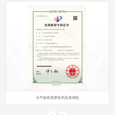
贴收尾胶机构及卷绕机
用于极片涂