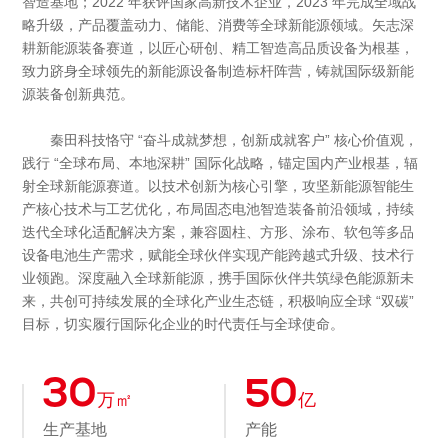
智造基地；2022 年获评国家高新技术企业，2023 年完成全域战
略升级，产品覆盖动力、储能、消费等全球新能源领域。矢志深
耕新能源装备赛道，以匠心研创、精工智造高品质设备为根基，
致力跻身全球领先的新能源设备制造标杆阵营，铸就国际级新能
源装备创新典范。
秦田科技恪守 “奋斗成就梦想，创新成就客户” 核心价值观，
践行 “全球布局、本地深耕” 国际化战略，锚定国内产业根基，辐
射全球新能源赛道。以技术创新为核心引擎，攻坚新能源智能生
产核心技术与工艺优化，布局固态电池智造装备前沿领域，持续
迭代全球化适配解决方案，兼容圆柱、方形、涂布、软包等多品
设备电池生产需求，赋能全球伙伴实现产能跨越式升级、技术行
业领跑。深度融入全球新能源，携手国际伙伴共筑绿色能源新未
来，共创可持续发展的全球化产业生态链，积极响应全球 “双碳”
目标，切实履行国际化企业的时代责任与全球使命。
30
50
万㎡
亿
生产基地
产能