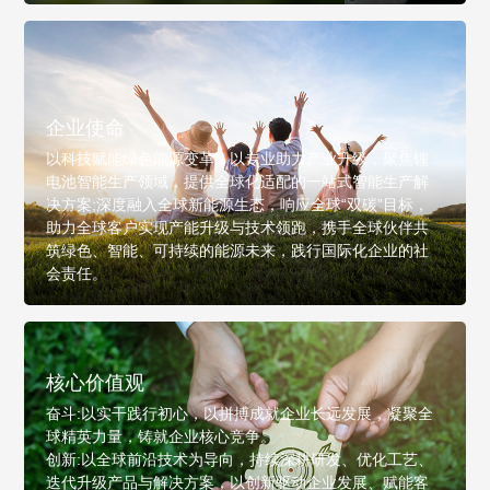
企业使命
以科技赋能绿色能源变革，以专业助力产业升级，聚焦锂
电池智能生产领域，提供全球化适配的一站式智能生产解
决方案;深度融入全球新能源生态，响应全球“双碳”目标，
助力全球客户实现产能升级与技术领跑，携手全球伙伴共
筑绿色、智能、可持续的能源未来，践行国际化企业的社
会责任。
核心价值观
奋斗:以实干践行初心，以拼搏成就企业长远发展，凝聚全
球精英力量，铸就企业核心竞争。
创新:以全球前沿技术为导向，持续深耕研发、优化工艺、
迭代升级产品与解决方案，以创新驱动企业发展、赋能客