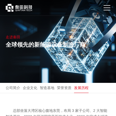
走
进
秦
田
走进秦田
全球领先的新能源设备制造厂商
公司简介
企业文化
智造基地
荣誉资质
发展历程
总部坐落大湾区核心腹地东莞，布局 3 家子公司、2 大智能